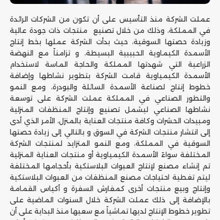
عملت الشركة منذ التأسيس على أن تكون من الشركات الرائدة
في المملكة، وذلك من خلال تصنيع منتجات ذات جودة عالية
وزيادة حصتها السوقية، حيث بدأت الشركة عملها بخط إنتاج
الأسمدة الكيماوية الحبيبية البسيطة، و تزامناً مع النهضة
الزراعية التي شهدتها المملكة والحاجة الماسة لاستخدام
الأسمدة الكيمياوية قامت الشركة بتطوير نشاطها وإضافة
خطوط إنتاج لصناعة الأسمدة السائلة والبودرة، ومع النمو
والتطور الصناعي في المملكة عملت الشركة على توسعة
نشاطها الصناعي ليشمل تصنيع وإنتاج المنظفات المنزلية
ومبيدات الحشرات وكافة منتجات العناية بالمنزل، الأمر الذي أدى
إلى انتشار منتجات الشركة في السوق و بالتالي إلى زيادة حصتها
السوقية في المملكة، ومع النمو المتزايد لمنتجات الشركة
المختلفة سواءً الأسمدة الكيمياوية أو منتجات العناية المنزلية
تم إنشاء مصنع لإنتاج العبوات البلاستكية بأحجامها المختلفة
ليتم تغطية احتياجات مصنع المنظفات من العبوات البلاستكية
وإنتاج وبيع منتجات أخرى كمفارش السفرة و أكياس القمامة
بالإضافة إلى ذلك عملت الشركة خلال السنوات الماضية على
تطوير خطوط الإنتاج لديها تماشياً مع سعيها منذ البداية على أن