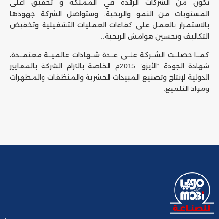
تكون من الشركات الرائدة في المملكة و تحقيق أعلى
المستويات من النمو والربحية، وستواصل الشركة جهودها
بالاستمرار بالعمل على كفاءات العمليات التشغيلية وتخفيض
التكاليف وتحسين هوامش الربحية..
كمــا حصلــت الشــركة علــى عــدة شــهادات عالميــة معتمــدة،
شهادة الجودة “الأيزو” 2015م الخاصة بالتزام الشركة بالمعايير
الدولية لإنتاج وتصنيع المبيدات الحشرية والمنظفات والمطهرات
ومواد التلميع.