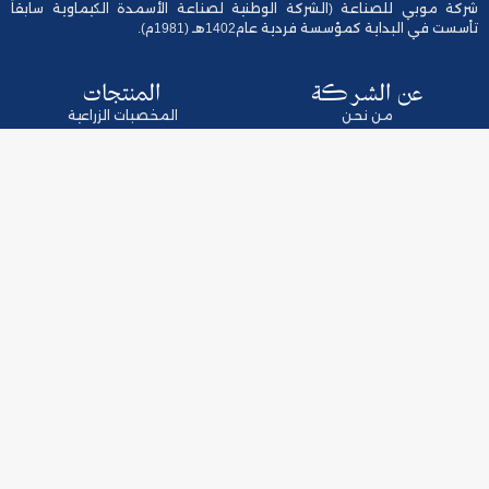
شركة موبي للصناعة (الشركة الوطنية لصناعة الأسمدة الكيماوية سابقاً
تأسست في البداية كمؤسسة فردية عام1402هـ (1981م).
عن الشركة
المنتجات
من نحن
المخصبات الزراعية
كلمة الرئيس
الإنتاج الزراعي
استراتجية الشركة
العبوات والبلاستيك
فروع الشركة
المنظفات المنزلية والعناية الصحية
أعضاء مجلس الادارة
الحوكمة
تواصل معنـا
اللوائح والسياسات
المدينة الصناعية الجديدة، الرياض
14335، المملكة العربية السعودية
+966 11 265 2266
الأداء المالي
info@mobiindustry.sa
التقارير السنوية