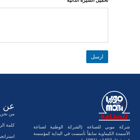
تحميل السيرة الذاتية
*
ارسل
عن ا
من نحن
كلمة ال
شركة موبي للصناعة (الشركة الوطنية لصناعة
الأسمدة الكيماوية سابقاً تأسست في البداية كمؤسسة
استراتجي
فردية عام1402هـ (1981م).