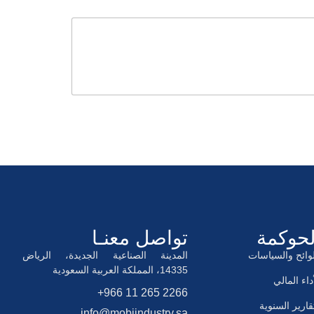
لحوكمة
تواصل معنـا
لوائح والسياسات
المدينة الصناعية الجديدة، الرياض
14335، المملكة العربية السعودية
داء المالي
+966 11 265 2266
تقارير السنوية
info@mobiindustry.sa