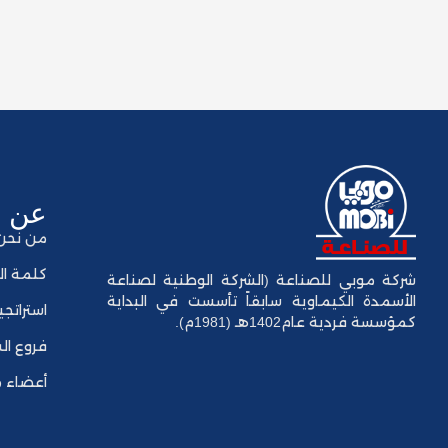
عن ا
من نحن
كلمة ال
شركة موبي للصناعة (الشركة الوطنية لصناعة
الأسمدة الكيماوية سابقاً تأسست في البداية
استراتجي
كمؤسسة فردية عام1402هـ (1981م).
فروع ال
أعضاء م