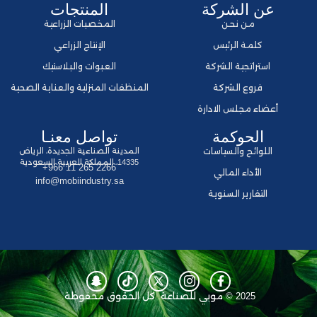
عن الشركة
المنتجات
من نحن
المخصبات الزراعية
كلمة الرئيس
الإنتاج الزراعي
استراتجية الشركة
العبوات والبلاستيك
فروع الشركة
المنظفات المنزلية والعناية الصحية
أعضاء مجلس الادارة
الحوكمة
تواصل معنـا
اللوائح والسياسات
المدينة الصناعية الجديدة، الرياض
14335، المملكة العربية السعودية
+966 11 265 2266
الأداء المالي
info@mobiindustry.sa
التقارير السنوية
2025 © موبي للصناعة. كل الحقوق محفوظة.