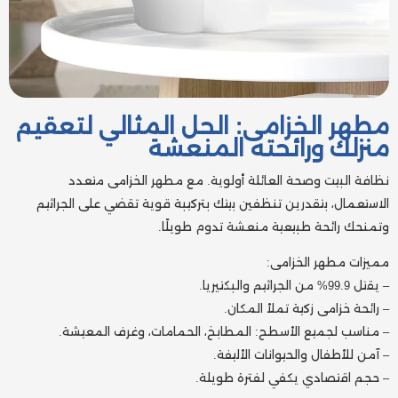
مطهر الخزامى: الحل المثالي لتعقيم
منزلك ورائحته المنعشة
نظافة البيت وصحة العائلة أولوية. مع مطهر الخزامى متعدد
الاستعمال، بتقدرين تنظفين بيتك بتركيبة قوية تقضي على الجراثيم
وتمنحك رائحة طبيعية منعشة تدوم طويلًا.
مميزات مطهر الخزامى:
– يقتل 99.9% من الجراثيم والبكتيريا.
– رائحة خزامى زكية تملأ المكان.
– مناسب لجميع الأسطح: المطابخ، الحمامات، وغرف المعيشة.
– آمن للأطفال والحيوانات الأليفة.
– حجم اقتصادي يكفي لفترة طويلة.